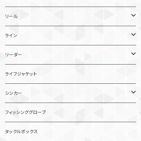
メタルジグ
リール
TGトウキチロウ
タイラバ
スピニングリール
ライン
TGライダー
TGビンビンスイッチ
ポッパー
ベイトリール
PEライン
リーダー
フラッグトラップ
TGビンビンスイッチ キャンディ
シーガー PE X8
バイブレーション
シーガー グランドマックスFX
ライフジャケット
TGベイト
鉛式ビンビン玉スライド
シーガー PEX8 ルアーエディション
エギ
シンカー
コソジグ
TGビンビンスイッチ アマダイSpecial
クリンチ フラッシュブースト
虫系
バレットシンカー
フィッシンググローブ
ジグパラバーチカルTG
ワーム
ビフテキシンカー
タックルボックス