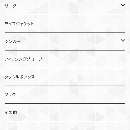
TGライダー
TGビンビンスイッチ
ポッパー
ベイトリール
PEライン
リーダー
フラッグトラップ
TGビンビンスイッチ キャンディ
シーガー PE X8
バイブレーション
シーガー グランドマックスFX
ライフジャケット
TGベイト
鉛式ビンビン玉スライド
シーガー PEX8 ルアーエディション
エギ
シンカー
コソジグ
TGビンビンスイッチ アマダイSpecial
クリンチ フラッシュブースト
虫系
バレットシンカー
フィッシンググローブ
ジグパラバーチカルTG
ワーム
ビフテキシンカー
タックルボックス
コソジグ ミニ
2WAY SINKER TG
ミノー／シャッド
フック
ビンビンメタルTG タイプスロー
スピナーベイト
その他
フラッグトラップ リーフ
ノリーズ シングルコントロール
ビッグベイト・スイムベイト