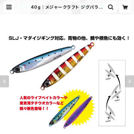
40g｜メジャークラフト ジグパラバ
ーチカルTG 40g | タックルノートス
トア