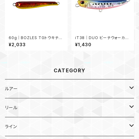
60g｜BOZLES TGトウキチロ
iT38｜DUO ビーチウォーカー
ウ 60g
フリッパー iT38
¥2,033
¥1,430
CATEGORY
ルアー
メタルジグ
リール
TGトウキチロウ
タイラバ
スピニングリール
ライン