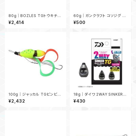
80g｜BOZLES TGトウキチロ
60g｜ガンクラフト コソジグ 6
ウ 80g
0g
¥2,414
¥500
100g｜ジャッカル TGビンビン
18g｜ダイワ 2WAY SINKER T
スイッチ アマダイSpecial 100
G 18g
¥2,432
¥430
g