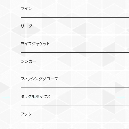
TGトウキチロウ
タイラバ
スピニングリール
ライン
TGライダー
TGビンビンスイッチ
ポッパー
ベイトリール
PEライン
リーダー
フラッグトラップ
TGビンビンスイッチ キャンディ
シーガー PE X8
バイブレーション
シーガー グランドマックスFX
ライフジャケット
TGベイト
鉛式ビンビン玉スライド
シーガー PEX8 ルアーエディション
エギ
シンカー
コソジグ
TGビンビンスイッチ アマダイSpecial
クリンチ フラッシュブースト
虫系
バレットシンカー
フィッシンググローブ
ジグパラバーチカルTG
ワーム
ビフテキシンカー
タックルボックス
コソジグ ミニ
2WAY SINKER TG
ミノー／シャッド
フック
ビンビンメタルTG タイプスロー