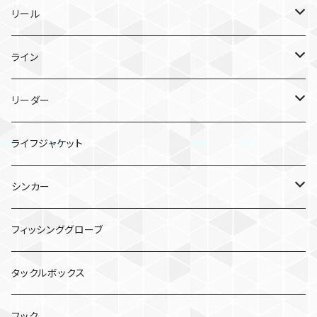
メタルジグ
リール
TGトウキチロウ
タイラバ
スピニングリール
ライン
TGライダー
TGビンビンスイッチ
ポッパー
ベイトリール
PEライン
リーダー
フラッグトラップ
TGビンビンスイッチ キャンディ
シーガー PE X8
バイブレーション
シーガー グランドマックスFX
ライフジャケット
TGベイト
鉛式ビンビン玉スライド
シーガー PEX8 ルアーエディション
エギ
シンカー
コソジグ
TGビンビンスイッチ アマダイSpecial
クリンチ フラッシュブースト
虫系
バレットシンカー
フィッシンググローブ
ジグパラバーチカルTG
ワーム
ビフテキシンカー
タックルボックス
コソジグ ミニ
2WAY SINKER TG
ミノー／シャッド
フック