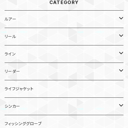
CATEGORY
ルアー
メタルジグ
リール
TGトウキチロウ
タイラバ
スピニングリール
ライン
TGライダー
TGビンビンスイッチ
ポッパー
ベイトリール
PEライン
リーダー
フラッグトラップ
TGビンビンスイッチ キャンディ
シーガー PE X8
バイブレーション
シーガー グランドマックスFX
ライフジャケット
TGベイト
鉛式ビンビン玉スライド
シーガー PEX8 ルアーエディション
エギ
シンカー
コソジグ
TGビンビンスイッチ アマダイSpecial
クリンチ フラッシュブースト
虫系
バレットシンカー
フィッシンググローブ