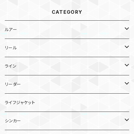
CATEGORY
ルアー
メタルジグ
リール
TGトウキチロウ
タイラバ
スピニングリール
ライン
TGライダー
TGビンビンスイッチ
ポッパー
ベイトリール
PEライン
リーダー
フラッグトラップ
TGビンビンスイッチ キャンディ
シーガー PE X8
バイブレーション
シーガー グランドマックスFX
ライフジャケット
TGベイト
鉛式ビンビン玉スライド
シーガー PEX8 ルアーエディション
エギ
シンカー
コソジグ