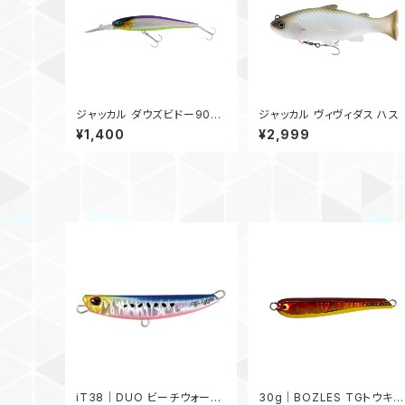
ジャッカル ダウズビドー90S
ジャッカル ヴィヴィダス ハス
P
¥1,400
¥2,999
iT38｜DUO ビーチウォーカ
30g｜BOZLES TGトウキチ