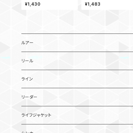
ー フリッパー iT38
ロウ 30g
¥1,430
¥1,483
ルアー
メタルジグ
リール
TGトウキチロウ
タイラバ
スピニングリール
ライン
TGライダー
TGビンビンスイッチ
ポッパー
ベイトリール
PEライン
リーダー
フラッグトラップ
TGビンビンスイッチ キャンディ
シーガー PE X8
バイブレーション
シーガー グランドマックスFX
ライフジャケット
TGベイト
鉛式ビンビン玉スライド
シーガー PEX8 ルアーエディション
エギ