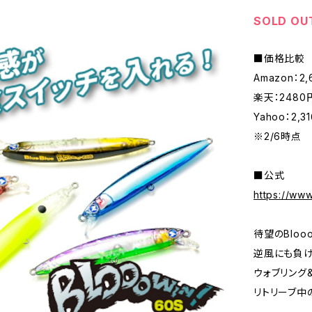
SOLD OU
■価格比較
Amazon：2
楽天：2480
Yahoo：2,3
※2/6時点
■公式
https://www
待望のBloo
逆風にも負
ウォブリング
リトリーブ中