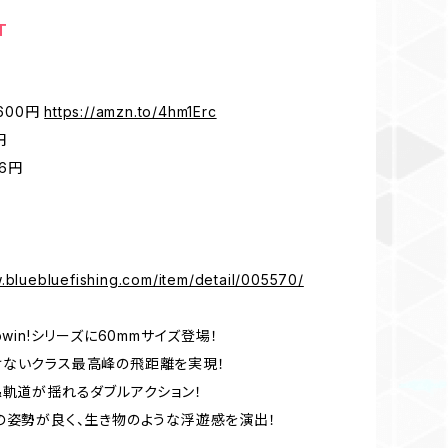
T
,600円
https://amzn.to/4hm1Erc
円
16円
.bluebluefishing.com/item/detail/005570/
owin!シリーズに60mmサイズ登場！
けないクラス最高峰の飛距離を実現！
&軌道が揺れるダブルアクション！
の姿勢が良く、生き物のような浮遊感を演出！