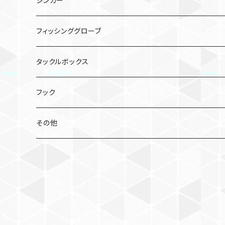
シンカー
コソジグ
TGビンビンスイッチ アマダイSpecial
クリンチ フラッシュブースト
虫系
バレットシンカー
フィッシンググローブ
ジグパラバーチカルTG
ワーム
ビフテキシンカー
タックルボックス
コソジグ ミニ
2WAY SINKER TG
ミノー／シャッド
フック
ビンビンメタルTG タイプスロー
スピナーベイト
その他
フラッグトラップ リーフ
ノリーズ シングルコントロール
ビッグベイト・スイムベイト
バンブルズジグ セミロング
ビッグバッカージグ