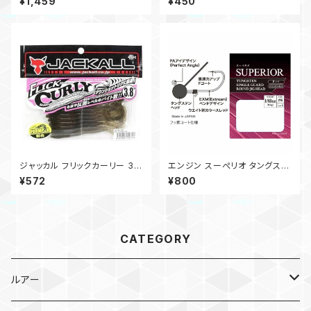
¥1,459
¥450
ジャッカル フリックカーリー 3.8
エンジン スーぺリオ タングステ
インチ
ン シングルガード ラウンドジグ
¥572
¥800
ヘッド
CATEGORY
ルアー