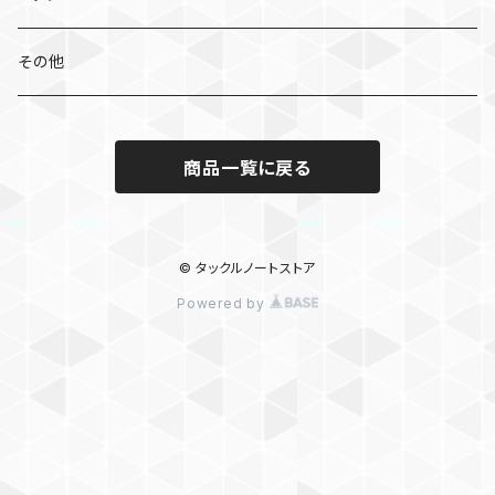
ビンビンメタルTG タイプスロー
スピナーベイト
その他
フラッグトラップ リーフ
ノリーズ シングルコントロール
ビッグベイト・スイムベイト
バンブルズジグ セミロング
商品一覧に戻る
ビッグバッカージグ
© タックルノートストア
Powered by