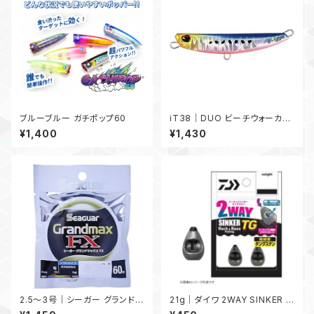
ブルーブルー ガチポップ60
iT38｜DUO ビーチウォーカー
フリッパー iT38
¥1,400
¥1,430
2.5〜3号｜シーガー グランドマ
21g｜ダイワ 2WAY SINKER T
ックスFX 60m 2.5〜3号
G 21g