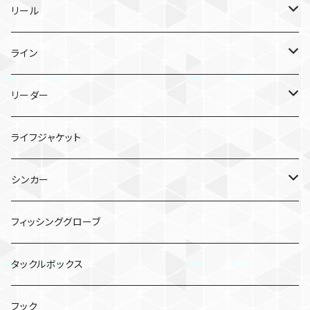
メタルジグ
リール
TGトウキチロウ
タイラバ
スピニングリール
ライン
TGライダー
TGビンビンスイッチ
ポッパー
ベイトリール
PEライン
リーダー
フラッグトラップ
TGビンビンスイッチ キャンディ
シーガー PE X8
バイブレーション
シーガー グランドマックスFX
ライフジャケット
TGベイト
鉛式ビンビン玉スライド
シーガー PEX8 ルアーエディション
エギ
シンカー
コソジグ
TGビンビンスイッチ アマダイSpecial
クリンチ フラッシュブースト
虫系
バレットシンカー
フィッシンググローブ
ジグパラバーチカルTG
ワーム
ビフテキシンカー
タックルボックス
コソジグ ミニ
2WAY SINKER TG
ミノー／シャッド
フック