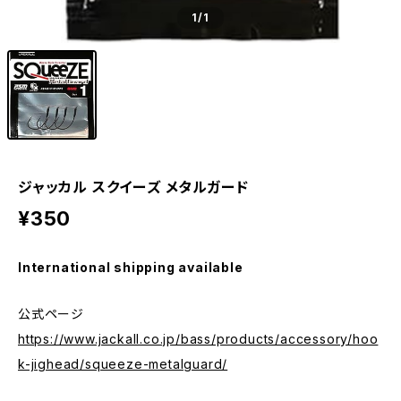
1
/1
ジャッカル スクイーズ メタルガード
¥350
International shipping available
公式ページ
https://www.jackall.co.jp/bass/products/accessory/hoo
k-jighead/squeeze-metalguard/