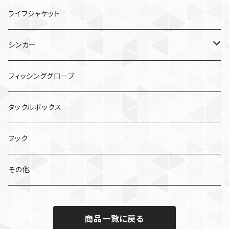
フラッグトラップ
TGビンビンスイッチ キャンディ
シーガー PE X8
バイブレーション
シーガー グランドマックスFX
ライフジャケット
TGベイト
鉛式ビンビン玉スライド
シーガー PEX8 ルアーエディション
エギ
シンカー
コソジグ
TGビンビンスイッチ アマダイSpecial
クリンチ フラッシュブースト
虫系
バレットシンカー
フィッシンググローブ
ジグパラバーチカルTG
ワーム
ビフテキシンカー
タックルボックス
コソジグ ミニ
2WAY SINKER TG
ミノー／シャッド
フック
ビンビンメタルTG タイプスロー
スピナーベイト
その他
フラッグトラップ リーフ
ノリーズ シングルコントロール
ビッグベイト・スイムベイト
バンブルズジグ セミロング
商品一覧に戻る