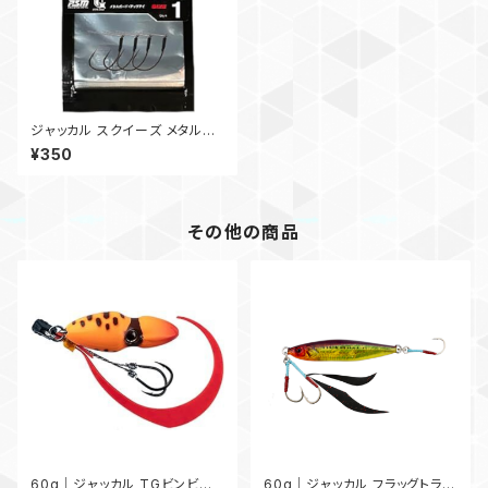
ジャッカル スクイーズ メタルガ
ード
¥350
その他の商品
60g｜ジャッカル TGビンビン
60g｜ジャッカル フラッグトラッ