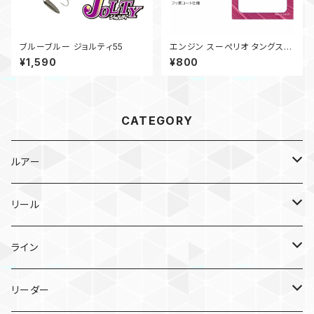
ブルーブルー ジョルティ55
エンジン スーぺリオ タングステ
ン シングルガード ラウンドジグ
¥1,590
¥800
ヘッド
CATEGORY
ルアー
メタルジグ
リール
TGトウキチロウ
タイラバ
スピニングリール
ライン
TGライダー
TGビンビンスイッチ
ポッパー
ベイトリール
PEライン
リーダー