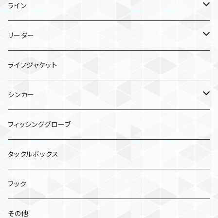
TGトウキチロウ
タイラバ
スピニングリール
ライン
TGライダー
TGビンビンスイッチ
ポッパー
ベイトリール
PEライン
リーダー
フラッグトラップ
TGビンビンスイッチ キャンディ
シーガー PE X8
バイブレーション
シーガー グランドマックスFX
ライフジャケット
TGベイト
鉛式ビンビン玉スライド
シーガー PEX8 ルアーエディション
エギ
シンカー
コソジグ
TGビンビンスイッチ アマダイSpecial
クリンチ フラッシュブースト
虫系
バレットシンカー
フィッシンググローブ
ジグパラバーチカルTG
ワーム
ビフテキシンカー
タックルボックス
コソジグ ミニ
2WAY SINKER TG
ミノー／シャッド
フック
ビンビンメタルTG タイプスロー
スピナーベイト
その他