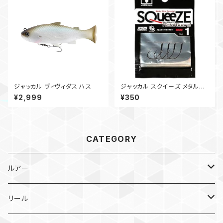
ジャッカル ヴィヴィダス ハス
ジャッカル スクイーズ メタルガ
ード
¥2,999
¥350
CATEGORY
ルアー
メタルジグ
リール