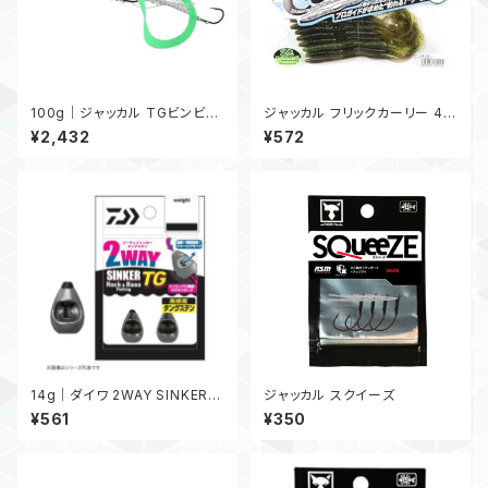
100g｜ジャッカル TGビンビン
ジャッカル フリックカーリー 4.8
スイッチ アマダイSpecial 100
インチ
¥2,432
¥572
g
14g｜ダイワ 2WAY SINKER T
ジャッカル スクイーズ
G 14g
¥561
¥350