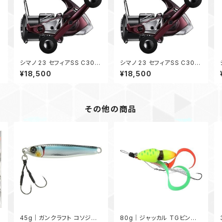
シマノ 23 セフィアSS C300
シマノ 23 セフィアSS C300
0SDH
0SDHHG
¥18,500
¥18,500
その他の商品
ク
45g｜ガンクラフト コソジグ
80g｜ジャッカル TGビンビ