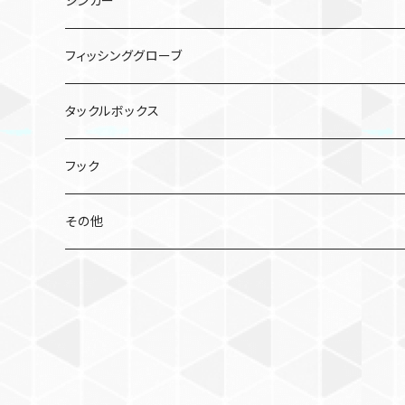
シンカー
コソジグ
TGビンビンスイッチ アマダイSpecial
クリンチ フラッシュブースト
虫系
バレットシンカー
フィッシンググローブ
ジグパラバーチカルTG
ワーム
ビフテキシンカー
タックルボックス
コソジグ ミニ
2WAY SINKER TG
ミノー／シャッド
フック
ビンビンメタルTG タイプスロー
スピナーベイト
その他
フラッグトラップ リーフ
ノリーズ シングルコントロール
ビッグベイト・スイムベイト
バンブルズジグ セミロング
ビッグバッカージグ