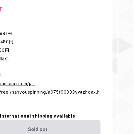
T
2941円
480円
260円
/6時点
ジ
h.shimano.com/ja-
/reel/hanyouspinning/a075f00003vwtzhqax.h
International shipping available
Sold out