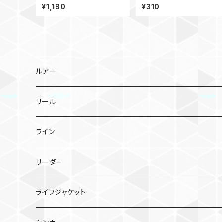
ー フリッパー Z36
リーダー
¥1,180
¥310
ルアー
メタルジグ
リール
TGトウキチロウ
タイラバ
スピニングリール
ライン
TGライダー
TGビンビンスイッチ
ポッパー
ベイトリール
PEライン
リーダー
フラッグトラップ
TGビンビンスイッチ キャンディ
シーガー PE X8
バイブレーション
シーガー グランドマックスFX
ライフジャケット
TGベイト
鉛式ビンビン玉スライド
シーガー PEX8 ルアーエディション
エギ