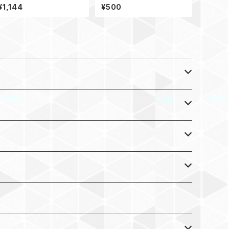
ー フリッパー 32g
60g
¥1,144
¥500