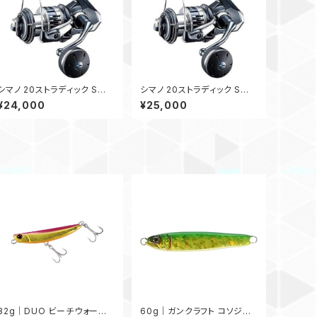
シマノ 20ストラディック SW
シマノ 20ストラディック SW
6000XG
6000HG
¥24,000
¥25,000
32g｜DUO ビーチウォーカ
60g｜ガンクラフト コソジグ